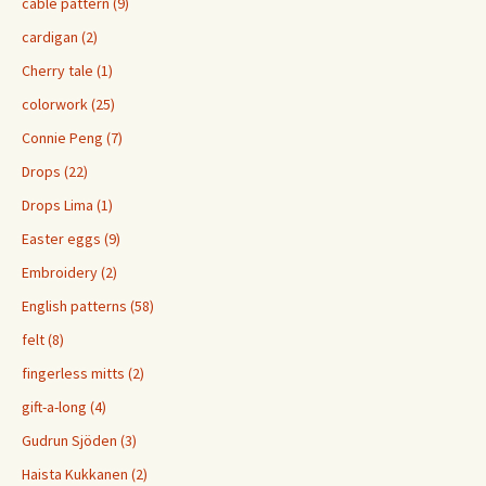
cable pattern (9)
cardigan (2)
Cherry tale (1)
colorwork (25)
Connie Peng (7)
Drops (22)
Drops Lima (1)
Easter eggs (9)
Embroidery (2)
English patterns (58)
felt (8)
fingerless mitts (2)
gift-a-long (4)
Gudrun Sjöden (3)
Haista Kukkanen (2)