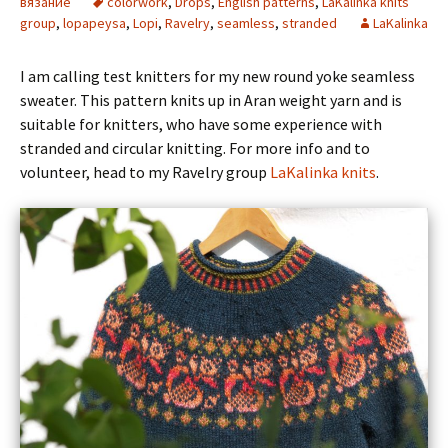
вязание
colorwork
,
Drops
,
English patterns
,
LaKalinka knits
group
,
lopapeysa
,
Lopi
,
Ravelry
,
seamless
,
stranded
LaKalinka
I am calling test knitters for my new round yoke seamless
sweater. This pattern knits up in Aran weight yarn and is
suitable for knitters, who have some experience with
stranded and circular knitting. For more info and to
volunteer, head to my Ravelry group
LaKalinka knits
.