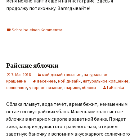
меня можно найти ещё и на Инстаграме. Здесь я
продолжу потихоньку. Заглядывайте!
Schreibe einen Kommentar
Райские яблочки
7. Mai 2018
мой дизайн вязание
,
натуральное
крашение
весеннее
,
мой дизайн
,
натуральное крашение
,
солнечное
,
узорное вязание
,
шарики
,
яблоки
LaKalinka
Облака плывут, вода течёт, время бежит, неизменным
остается вкус райских яблок. Маленькие золотистые
яблочки в янтарном сиропе в заветной банке. Придет
зима, заварим душистого травяного чаю, откроем
заветную баночку и вспомним вкус жаркого солнечного