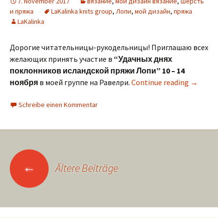
7. November 2017
вязание
,
мой дизайн вязание
,
шерсть
и пряжа
LaKalinka knits group
,
Лопи
,
мой дизайн
,
пряжа
LaKalinka
Дорогие читательницы-рукодельницы! Приглашаю всех
желающих принять участие в
“Удачных днях
поклонников исландской пряжи Лопи” 10 – 14
ноября
в моей группе на Равелри.
Continue reading
→
Schreibe einen Kommentar
Beitragsnavigation
←
Ältere Beiträge