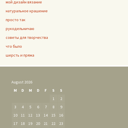
мой дизайн вязание
натуральное крашение
просто так
рукодельничаю
советы для творчества
что было
шерсть и пряжа
August 2026
M
D
M
D
F
S
S
1
2
3
4
5
6
7
8
9
10
11
12
13
14
15
16
17
18
19
20
21
22
23