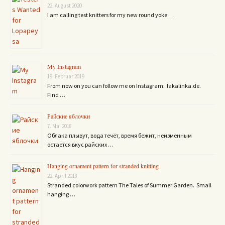
22. August 2020
I am calling test knitters for my new round yoke …
My Instagram
19. Februar 2019
From now on you can follow me on Instagram: lakalinka.de.
Find …
Райские яблочки
7. Mai 2018
Облака плывут, вода течёт, время бежит, неизменным
остается вкус райских …
Hanging ornament pattern for stranded knitting
22. April 2018
Stranded colorwork pattern The Tales of Summer Garden. Small
hanging …