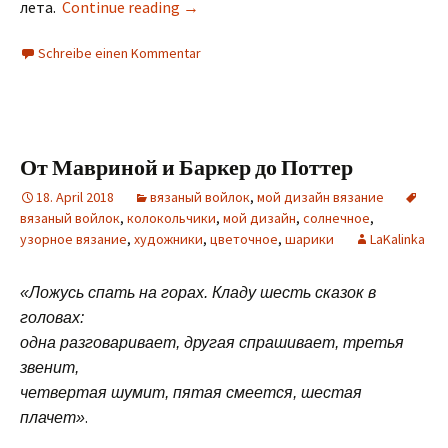
лета.
Continue reading
→
Schreibe einen Kommentar
От Мавриной и Баркер до Поттер
18. April 2018
вязаный войлок
,
мой дизайн вязание
вязаный войлок
,
колокольчики
,
мой дизайн
,
солнечное
,
узорное вязание
,
художники
,
цветочное
,
шарики
LaKalinka
«Ложусь спать на горах. Кладу шесть сказок в
головах:
одна разговаривает, другая спрашивает, третья
звенит,
четвертая шумит, пятая смеется, шестая
.
плачет»