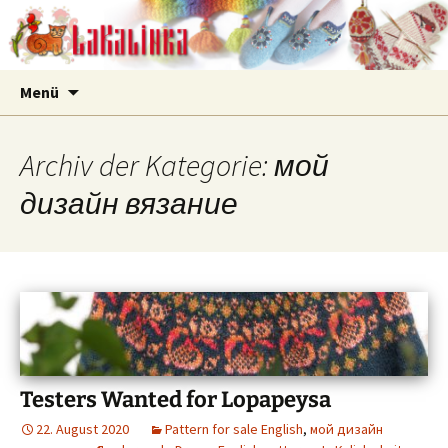
LaKalinka
Zum
Suchen
Menü
Inhalt
nach:
springen
Archiv der Kategorie: мой
дизайн вязание
Testers Wanted for Lopapeysa
22. August 2020
Pattern for sale English
,
мой дизайн