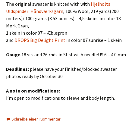
The original sweater is knitted with with
Hjelholts
Uldspinderi Håndværksgarn
, 100% Wool, 219 yards(200
meters)/ 100 grams (3.53 ounces) – 4,5 skeins in color 18
Mørk Grøn,
1 skein in color 07 – Æblegrøn
and
DROPS Big Delight Print
in color 07 sunrise – 1 skein.
Gauge
18 sts and 26 rnds in St st with needleUS 6 – 4.0 mm
Deadlines:
please have your finished/blocked sweater
photos ready by October 30.
A note on modifications:
I’m open to modifications to sleeve and body length.
Schreibe einen Kommentar