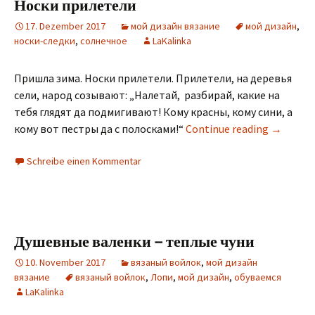
Носки прилетели
17. Dezember 2017
мой дизайн вязание
мой дизайн
,
носки-следки
,
солнечное
LaKalinka
Пришла зима. Носки прилетели. Прилетели, на деревья
сели, народ созывают: „Налетай, разбирай, какие на
тебя глядят да подмигивают! Кому красны, кому сини, а
кому вот пестры да с полосками!“
Continue reading
→
Schreibe einen Kommentar
Душевные валенки – теплые чуни
10. November 2017
вязаный войлок
,
мой дизайн
вязание
вязаный войлок
,
Лопи
,
мой дизайн
,
обуваемся
LaKalinka