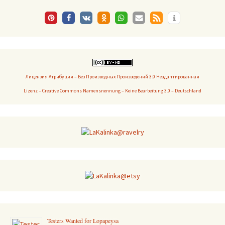
Лицензия Атрибуция – Без Производных Произведений 3.0 Неадаптированная
Lizenz – Creative Commons Namensnennung – Keine Bearbeitung 3.0 – Deutschland
Testers Wanted for Lopapeysa