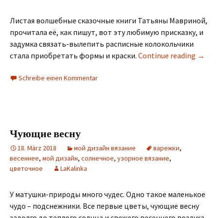
Листая волшебные сказочные книги Татьяны Мавриной,
прочитала её, как пишут, вот эту любимую присказку, и
задумка связать-вылепить расписные колокольчики
стала приобретать формы и краски.
Continue reading
→
Schreibe einen Kommentar
Чующие весну
18. März 2018
мой дизайн вязание
варежки
,
весеннее
,
мой дизайн
,
солнечное
,
узорное вязание
,
цветочное
LaKalinka
У матушки-природы много чудес. Одно такое маленькое
чудо – подснежники. Все первые цветы, чующие весну
задолго до теплого солнца и свежего весеннего воздуха.