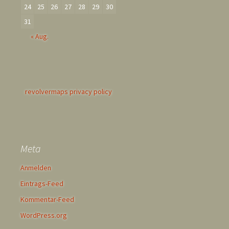
24
25
26
27
28
29
30
31
« Aug.
revolvermaps privacy policy
Meta
Anmelden
Eintrags-Feed
Kommentar-Feed
WordPress.org