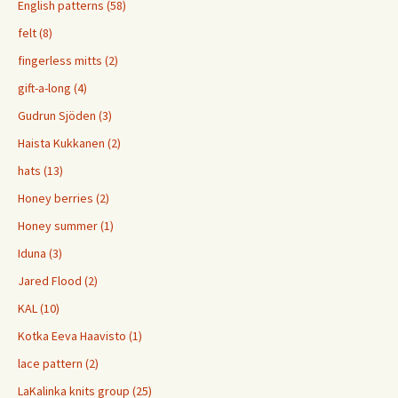
English patterns (58)
felt (8)
fingerless mitts (2)
gift-a-long (4)
Gudrun Sjöden (3)
Haista Kukkanen (2)
hats (13)
Honey berries (2)
Honey summer (1)
Iduna (3)
Jared Flood (2)
KAL (10)
Kotka Eeva Haavisto (1)
lace pattern (2)
LaKalinka knits group (25)