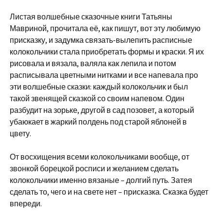
Листая волшебные сказочные книги Татьяны
Мавриной, прочитала её, как пишут, вот эту любимую
присказку, и задумка связать-вылепить расписные
колокольчики стала приобретать формы и краски.
Я их
рисовала и вязала, валяла как лепила и потом
расписывала цветными нитками и все напевала про
эти волшебные сказки: каждый колокольчик и был
такой звенящей сказкой со своим напевом. Один
разбудит на зорьке, другой в сад позовет, а который
убаюкает в жаркий полдень под старой яблоней в
цвету.
От восхищения всеми колокольчиками вообще, от
звонкой борецкой росписи и желанием сделать
колокольчики именно вязаные – долгий путь. Затея
сделать то, чего и на свете нет – присказка. Сказка будет
впереди.