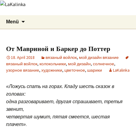
LaKalinka
Zum
Suchen
Menü
Inhalt
nach:
springen
От Мавриной и Баркер до Поттер
18. April 2018
вязаный войлок
,
мой дизайн вязание
вязаный войлок
,
колокольчики
,
мой дизайн
,
солнечное
,
узорное вязание
,
художники
,
цветочное
,
шарики
LaKalinka
«Ложусь спать на горах. Кладу шесть сказок в
головах:
одна разговаривает, другая спрашивает, третья
звенит,
четвертая шумит, пятая смеется, шестая
.
плачет»