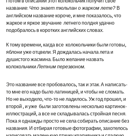
Потом в описании этот колокольчик получит свое
название:
В
Что знает тюльпан о жарком лете?
английском название короче, и мне показалось, что
жаркое и яркое звучание летнего полдня удачно
подобралось в коротких английских словах.
К тому времени, кагда все колокольчики были готовы,
яблони уже отцвели. Я дождалась начала лета и
душистого жасмина. Было желание назвать
колокольчики
Летним перезвоном.
Это название все пробовалось, так и этак. А написать-
то мне его надо было латиницей, и чтобы не сломать.
Но не выходило, что-то не ладилось. Уж год прошел, и
второй , и уже были заготовлены несколько картинок-
иллюстраций, а все не складывалась стройная песня.
Пока я однажды просто не села собирать описание без
названия. И отбирая готовые фотографии, захотелось
нарисовать маленькую птичку крапивника и сладкую