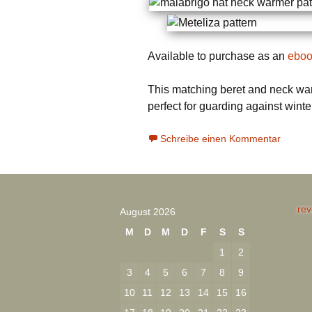
Available to purchase as an
eboo
This matching beret and neck warm
perfect for guarding against wint
Schreibe einen Kommentar
rev
August 2026
M
D
M
D
F
S
S
1
2
3
4
5
6
7
8
9
10
11
12
13
14
15
16