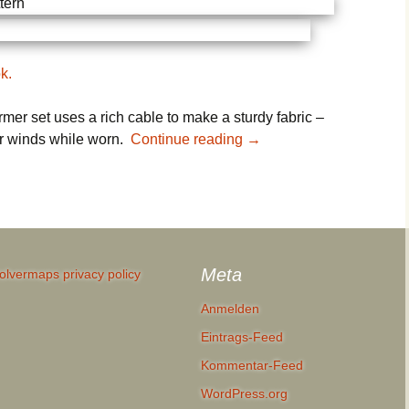
k.
er set uses a rich cable to make a sturdy fabric –
er winds while worn.
Continue reading
→
Meta
olvermaps privacy policy
Anmelden
Eintrags-Feed
Kommentar-Feed
WordPress.org