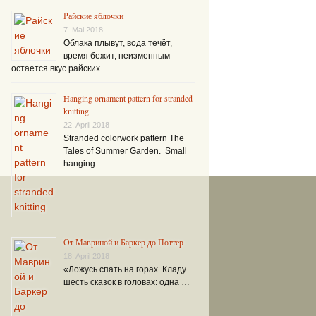
Райские яблочки
7. Mai 2018
Облака плывут, вода течёт,
время бежит, неизменным
остается вкус райских …
Hanging ornament pattern for stranded
knitting
22. April 2018
Stranded colorwork pattern The
Tales of Summer Garden. Small
hanging …
От Мавриной и Баркер до Поттер
18. April 2018
«Ложусь спать на горах. Кладу
шесть сказок в головах: одна …