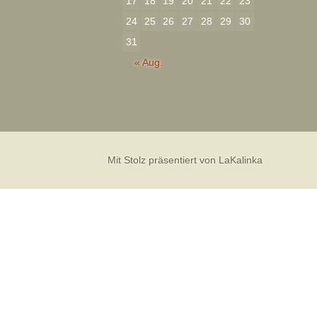
17
18
19
20
21
22
23
24
25
26
27
28
29
30
31
« Aug.
Mit Stolz präsentiert von LaKalinka