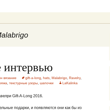
ung
Malabrigo
е интервью
йн вязание
gift-a-long
,
hats
,
Malabrigo
,
Ravelry
,
ряжа
,
текстурные узоры
,
шапочки
LaKalinka
елри Gift-A-Long 2016.
льные подарки, и появляются они как бы из