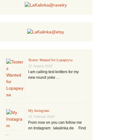
Testers Wanted for Lopapeysa
22. August 2020
I am calling test knitters for my
new round yoke …
My Instagram
19. Februar 2019
From now on you can follow me
on Instagram: lakalinka.de. Find
…