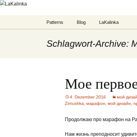
LaKalinka
Zum
Patterns
Blog
LaKalinka
Inhalt
springen
Mittens
Datenschutzerklär
Schlagwort-Archive: 
Hats
Felted
Мое перво
Deutsche Anleitungen
4. Dezember 2016
мой диза
Zimushka
,
марафон
,
мой дизайн
,
п
Продолжаю про марафон на Рав
Нам жизнь преподносит удивите