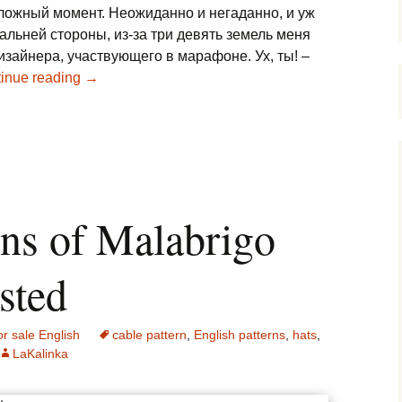
сложный момент. Неожиданно и негаданно, и уж
льней стороны, из-за три девять земель меня
изайнера, участвующего в марафоне. Ух, ты! –
inue reading
→
ins of Malabrigo
sted
or sale English
cable pattern
,
English patterns
,
hats
,
LaKalinka