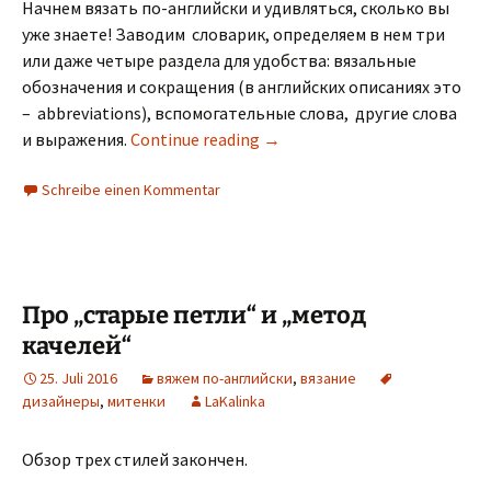
Начнем вязать по-английски и удивляться, сколько вы
уже знаете! Заводим словарик, определяем в нем три
или даже четыре раздела для удобства: вязальные
обозначения и сокращения (в английских описаниях это
– abbreviations), вспомогательные слова, другие слова
и выражения.
Continue reading
→
Schreibe einen Kommentar
Про „старые петли“ и „метод
качелей“
25. Juli 2016
вяжем по-английски
,
вязание
дизайнеры
,
митенки
LaKalinka
Обзор трех стилей закончен.