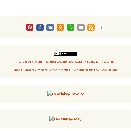
Лицензия Атрибуция – Без Производных Произведений 3.0 Неадаптированная
Lizenz – Creative Commons Namensnennung – Keine Bearbeitung 3.0 – Deutschland