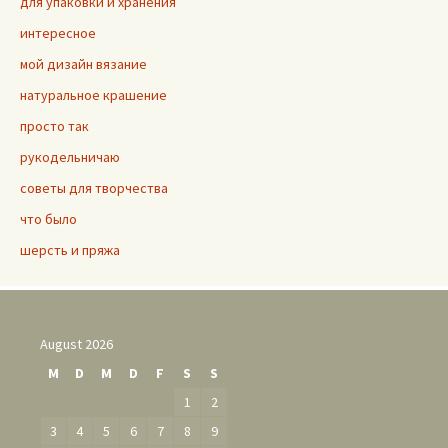
для упаковки и хранения
интересное
мой дизайн вязание
натуральное крашение
просто так
рукодельничаю
советы для творчества
что было
шерсть и пряжа
August 2026
M
D
M
D
F
S
S
1
2
3
4
5
6
7
8
9