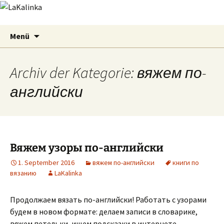
LaKalinka
Zum
Suchen
Menü
Inhalt
nach:
springen
Archiv der Kategorie: вяжем по-
английски
Вяжем узоры по-английски
1. September 2016
вяжем по-английски
книги по
вязанию
LaKalinka
Продолжаем вязать по-английски! Работать с узорами
будем в новом формате: делаем записи в словарике,
вяжем петельки, ищем подсказки в интернете.