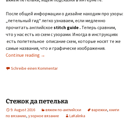
После общей информации о дизайне находим про узоры:
„петельный гид“ легко узнаваем, если медленно
прочитать английское
stitch guide .
Теперь сравним,
что у нас есть из схем с узорами. Иногда в инструкциях
есть попетельное описание схем, которые носят те же
самые названия, что и графическе изображения.
Continue reading
→
Schreibe einen Kommentar
Стежок да петелька
9. August 2016
вяжем по-английски
варежки
,
книги
по вязанию
,
узорное вязание
LaKalinka