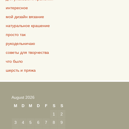
интересное
мой дизайн вязание
натуральное крашение
просто так
рукодельничаю
советы для творчества
что было
шерсть и пряжа
August 2026
M
D
M
D
F
S
S
1
2
3
4
5
6
7
8
9