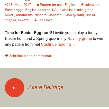
15. März 2017
Pattern for sale English
colorwork
,
Easter eggs
,
English patterns
,
KAL
,
LaKalinka knits group
,
MKAL
,
ornaments
,
slippers
,
марафон
,
мой дизайн
,
носки-
следки
,
яйчата
LaKalinka
Time for Easter Egg hunt!
I invite you to play a funny
Easter hunt and a Spring-quiz in my
Ravelry-group
to win
any pattern from me!
Continue reading
→
Schreibe einen Kommentar
Beitragsnavigation
←
Ältere Beiträge