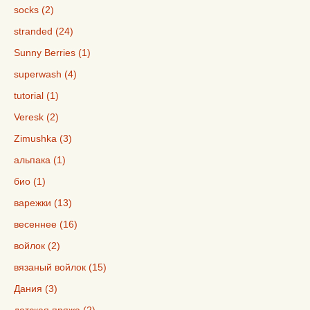
socks (2)
stranded (24)
Sunny Berries (1)
superwash (4)
tutorial (1)
Veresk (2)
Zimushka (3)
альпака (1)
био (1)
варежки (13)
весеннее (16)
войлок (2)
вязаный войлок (15)
Дания (3)
датская пряжа (2)