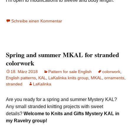
I’m open to modifications to sleeve and body length.
Schreibe einen Kommentar
Spring and summer MKAL for stranded
colorwork
18. März 2018
Pattern for sale English
colorwork
,
English patterns
,
KAL
,
LaKalinka knits group
,
MKAL
,
ornaments
,
stranded
LaKalinka
Are you ready for a spring and summer Mystery KAL?
Any small stranded knitting projects with sweet
details?
Welcome to Knits and Gifts Mystery KAL in
my Ravelry group!