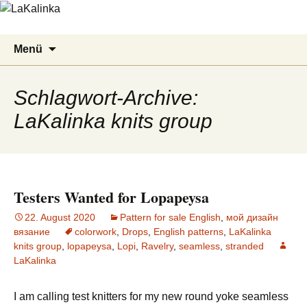
LaKalinka
Zum
Suchen
Menü
Inhalt
nach:
springen
Schlagwort-Archive:
LaKalinka knits group
Testers Wanted for Lopapeysa
22. August 2020
Pattern for sale English
,
мой дизайн
вязание
colorwork
,
Drops
,
English patterns
,
LaKalinka
knits group
,
lopapeysa
,
Lopi
,
Ravelry
,
seamless
,
stranded
LaKalinka
I am calling test knitters for my new round yoke seamless