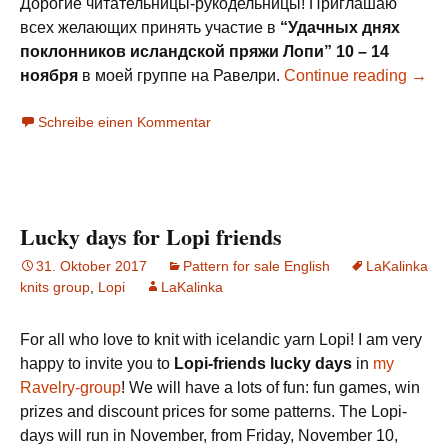
Дорогие читательницы-рукодельницы! Приглашаю
всех желающих принять участие в
“Удачных днях
поклонников исландской пряжи Лопи” 10 – 14
ноября
в моей группе на Равелри.
Continue reading
→
Schreibe einen Kommentar
Lucky days for Lopi friends
31. Oktober 2017
Pattern for sale English
LaKalinka
knits group
,
Lopi
LaKalinka
For all who love to knit with icelandic yarn Lopi! I am very
happy to invite you to
Lopi-friends lucky days
in
my
Ravelry-group
! We will have a lots of fun: fun games, win
prizes and discount prices for some patterns. The Lopi-
days will run in November, from Friday, November 10,