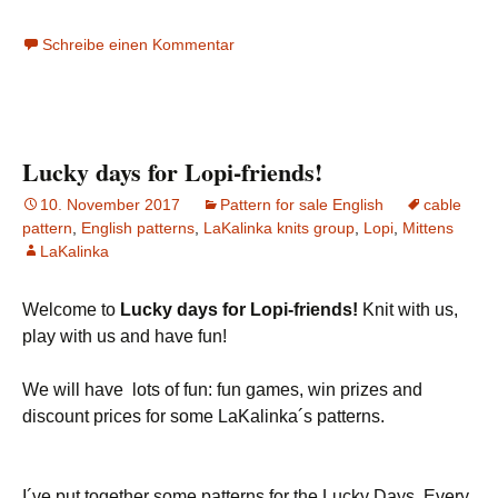
Schreibe einen Kommentar
Lucky days for Lopi-friends!
10. November 2017
Pattern for sale English
cable
pattern
,
English patterns
,
LaKalinka knits group
,
Lopi
,
Mittens
LaKalinka
Welcome to
Lucky days for Lopi-friends!
Knit with us,
play with us and have fun!
We will have lots of fun: fun games, win prizes and
discount prices for some LaKalinka´s patterns.
I´ve put together some patterns for the Lucky Days. Every