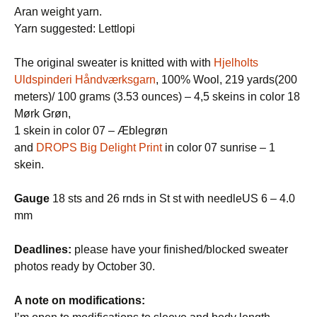
Aran weight yarn.
Yarn suggested: Lettlopi
The original sweater is knitted with with
Hjelholts
Uldspinderi Håndværksgarn
, 100% Wool, 219 yards(200
meters)/ 100 grams (3.53 ounces) – 4,5 skeins in color 18
Mørk Grøn,
1 skein in color 07 – Æblegrøn
and
DROPS Big Delight Print
in color 07 sunrise – 1
skein.
Gauge
18 sts and 26 rnds in St st with needleUS 6 – 4.0
mm
Deadlines:
please have your finished/blocked sweater
photos ready by October 30.
A note on modifications: