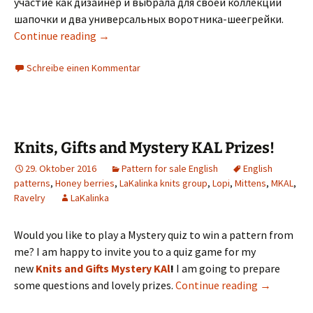
участие как дизайнер и выбрала для своей коллекции
шапочки и два универсальных воротника-шеегрейки.
Continue reading
→
Schreibe einen Kommentar
Knits, Gifts and Mystery KAL Prizes!
29. Oktober 2016
Pattern for sale English
English
patterns
,
Honey berries
,
LaKalinka knits group
,
Lopi
,
Mittens
,
MKAL
,
Ravelry
LaKalinka
Would you like to play a Mystery quiz to win a pattern from
me? I am happy to invite you to a quiz game for my
new
Knits and Gifts Mystery KAl
!
I am going to prepare
some questions and lovely prizes.
Continue reading
→