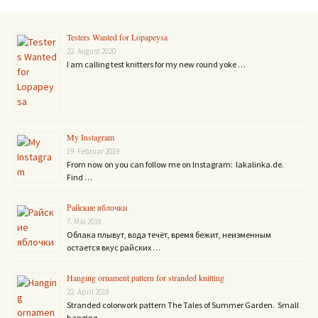
Testers Wanted for Lopapeysa
22. August 2020
I am calling test knitters for my new round yoke …
My Instagram
19. Februar 2019
From now on you can follow me on Instagram: lakalinka.de.
Find …
Райские яблочки
7. Mai 2018
Облака плывут, вода течёт, время бежит, неизменным
остается вкус райских …
Hanging ornament pattern for stranded knitting
22. April 2018
Stranded colorwork pattern The Tales of Summer Garden. Small
hanging …