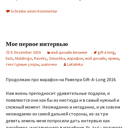
Schreibe einen Kommentar
Мое первое интервью
4. Dezember 2016
мой дизайн вязание
gift-a-long
,
hats
,
Malabrigo
,
Ravelry
,
Zimushka
,
марафон
,
мой дизайн
,
пряжа
,
текстурные узоры
,
шапочки
LaKalinka
Продолжаю про марафон на Равелри Gift-A-Long 2016.
Нам жизнь преподносит удивительные подарки, и
появляются они как бы из ниоткуда и в самый нужный и
сложный момент. Неожиданно и негаданно, и уж совсем
неожидаемо из самой дальней стороны, из-за три
девять земель меня попросили дать интервью как
дизайнера, участвующего в марафоне. Ух, ты! – подумала