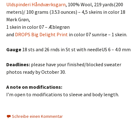
Uldspinderi Håndværksgarn
, 100% Wool, 219 yards(200
meters)/ 100 grams (3.53 ounces) – 4,5 skeins in color 18
Mørk Grøn,
1 skein in color 07 – Æblegrøn
and
DROPS Big Delight Print
in color 07 sunrise – 1 skein.
Gauge
18 sts and 26 rnds in St st with needleUS 6 – 4.0 mm
Deadlines:
please have your finished/blocked sweater
photos ready by October 30.
A note on modifications:
I’m open to modifications to sleeve and body length.
Schreibe einen Kommentar