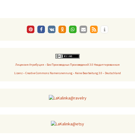
Лицензия Атрибуция – Без Производных Произведений 3.0 Неадаптированная
Lizenz – Creative Commons Namensnennung – Keine Bearbeitung 3.0 – Deutschland