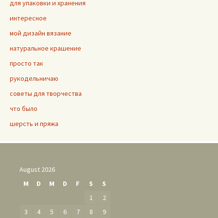
для упаковки и хранения
интересное
мой дизайн вязание
натуральное крашение
просто так
рукодельничаю
советы для творчества
что было
шерсть и пряжа
August 2026
M
D
M
D
F
S
S
1
2
3
4
5
6
7
8
9