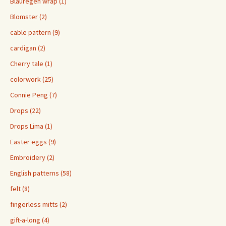
Blauregen wrap (1)
Blomster (2)
cable pattern (9)
cardigan (2)
Cherry tale (1)
colorwork (25)
Connie Peng (7)
Drops (22)
Drops Lima (1)
Easter eggs (9)
Embroidery (2)
English patterns (58)
felt (8)
fingerless mitts (2)
gift-a-long (4)