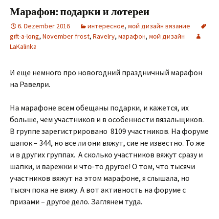
Марафон: подарки и лотереи
6. Dezember 2016
интересное
,
мой дизайн вязание
gift-a-long
,
November frost
,
Ravelry
,
марафон
,
мой дизайн
LaKalinka
И еще немного про новогодний праздничный марафон
на Равелри.
На марафоне всем обещаны подарки, и кажется, их
больше, чем участников и в особенности вязальщиков.
В группе зарегистрировано 8109 участников. На форуме
шапок – 344, но все ли они вяжут, сие не известно. То же
и в других группах. А сколько участников вяжут сразу и
шапки, и варежки и что-то другое! О том, что тысячи
участников вяжут на этом марафоне, я слышала, но
тысяч пока не вижу. А вот активность на форуме с
призами – другое дело. Заглянем туда.