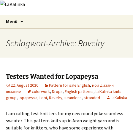
LaKalinka
Zum
Suchen
Menü
Inhalt
nach:
springen
Schlagwort-Archive: Ravelry
Testers Wanted for Lopapeysa
22. August 2020
Pattern for sale English
,
мой дизайн
вязание
colorwork
,
Drops
,
English patterns
,
LaKalinka knits
group
,
lopapeysa
,
Lopi
,
Ravelry
,
seamless
,
stranded
LaKalinka
I am calling test knitters for my new round yoke seamless
sweater. This pattern knits up in Aran weight yarn and is
suitable for knitters, who have some experience with