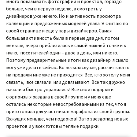
много показывать фотографий и проектов, гораздо
больше, чем в первую неделю, а смотреть у
дизайнеров уже нечего. Но и активность просмотра
коллекции и предложенных моделей упала. Я считаю по
своей странице и еще у пары дизайнеров. Самая
большая активность была в первые два дня, потом
меньше, вчера приблизилась к самой нижней точке и к
нулю, посетителей один – двое в день, или никого.
Поэтому предварительные итоги как дизайнер я смело
могу уже делать сейчас. Во всяком случае, рассчитывать
на продажи мне уже не приходится. Все, кто хотел у меня
связать, все связали или довязывают. Все так дружно
начали и быстро управились! Все свои подарки и
сюрпризы я раздала в своей группе и у меня еще
остались некоторые невостребованными из тех, что я
приготовила для участников марафона из своей группы.
Вяжущих меньше, чем подарков! Зато звездопад новых
проектов и у всех готовы теплые подарки.