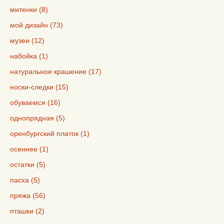
митенки (8)
мой дизайн (73)
музеи (12)
набойка (1)
натуральное крашение (17)
носки-следки (15)
обуваемся (16)
однопрядная (5)
оренбургский платок (1)
осеннее (1)
остатки (5)
пасха (5)
пряжа (56)
пташки (2)