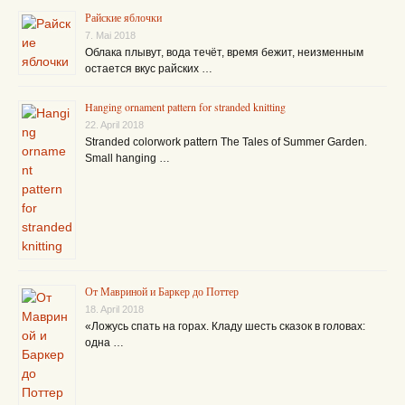
Райские яблочки
7. Mai 2018
Облака плывут, вода течёт, время бежит, неизменным
остается вкус райских …
Hanging ornament pattern for stranded knitting
22. April 2018
Stranded colorwork pattern The Tales of Summer Garden.
Small hanging …
От Мавриной и Баркер до Поттер
18. April 2018
«Ложусь спать на горах. Кладу шесть сказок в головах:
одна …