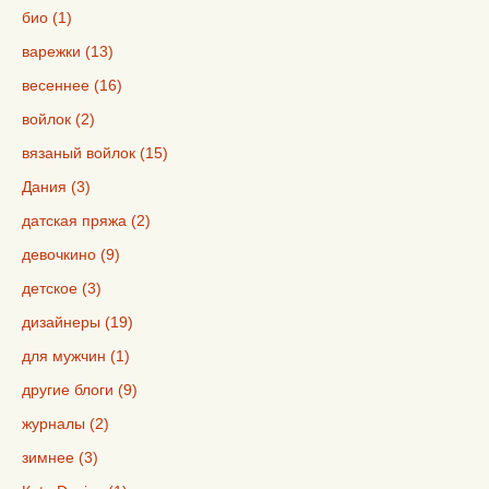
био (1)
варежки (13)
весеннее (16)
войлок (2)
вязаный войлок (15)
Дания (3)
датская пряжа (2)
девочкино (9)
детское (3)
дизайнеры (19)
для мужчин (1)
другие блоги (9)
журналы (2)
зимнее (3)