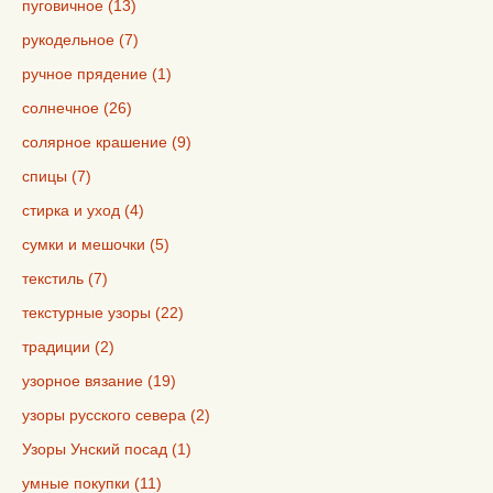
пуговичное (13)
рукодельное (7)
ручное прядение (1)
солнечное (26)
солярное крашение (9)
спицы (7)
стирка и уход (4)
сумки и мешочки (5)
текстиль (7)
текстурные узоры (22)
традиции (2)
узорное вязание (19)
узоры русского севера (2)
Узоры Унский посад (1)
умные покупки (11)