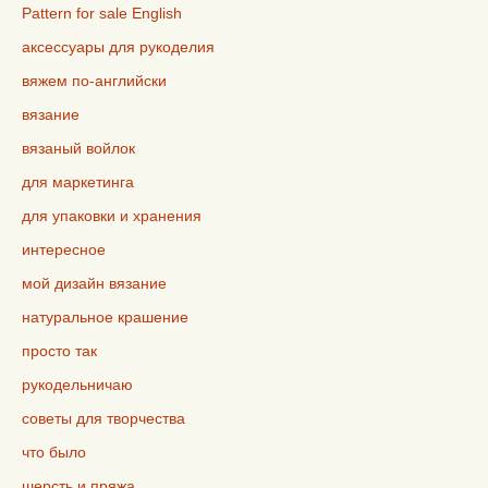
Pattern for sale English
аксессуары для рукоделия
вяжем по-английски
вязание
вязаный войлок
для маркетинга
для упаковки и хранения
интересное
мой дизайн вязание
натуральное крашение
просто так
рукодельничаю
советы для творчества
что было
шерсть и пряжа