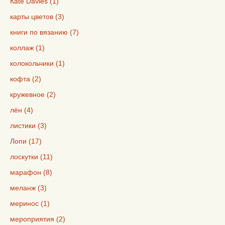
Кate Davies (1)
карты цветов (3)
книги по вязанию (7)
коллаж (1)
колокольчики (1)
кофта (2)
кружевное (2)
лён (4)
листики (3)
Лопи (17)
лоскутки (11)
марафон (8)
меланж (3)
меринос (1)
мероприятия (2)