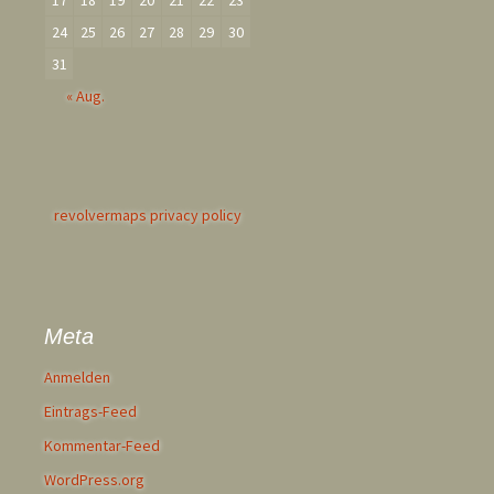
17
18
19
20
21
22
23
24
25
26
27
28
29
30
31
« Aug.
revolvermaps privacy policy
Meta
Anmelden
Eintrags-Feed
Kommentar-Feed
WordPress.org