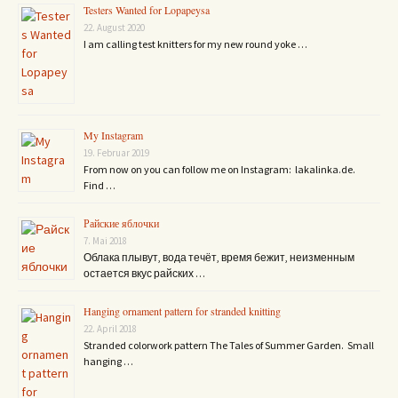
Testers Wanted for Lopapeysa
22. August 2020
I am calling test knitters for my new round yoke …
My Instagram
19. Februar 2019
From now on you can follow me on Instagram: lakalinka.de.
Find …
Райские яблочки
7. Mai 2018
Облака плывут, вода течёт, время бежит, неизменным
остается вкус райских …
Hanging ornament pattern for stranded knitting
22. April 2018
Stranded colorwork pattern The Tales of Summer Garden. Small
hanging …