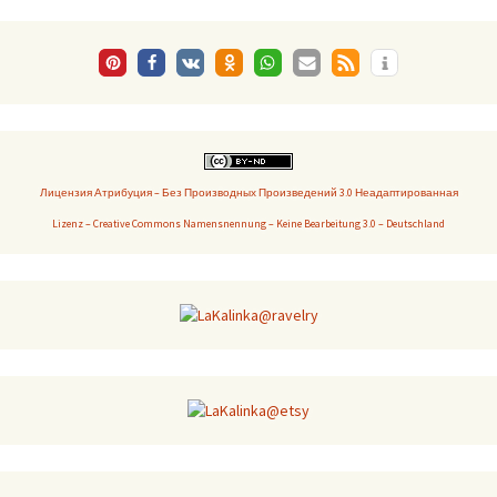
Лицензия Атрибуция – Без Производных Произведений 3.0 Неадаптированная
Lizenz – Creative Commons Namensnennung – Keine Bearbeitung 3.0 – Deutschland