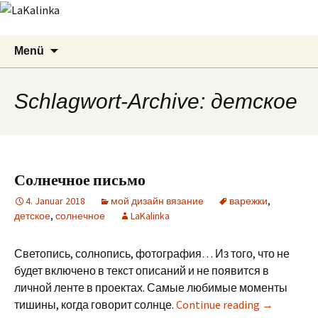
LaKalinka
Zum
Suchen
Menü
Inhalt
nach:
springen
Schlagwort-Archive: детское
Солнечное письмо
4. Januar 2018
мой дизайн вязание
варежки
,
детское
,
солнечное
LaKalinka
Светопись, солнопись, фотография… Из того, что не
будет включено в текст описаний и не появится в
личной ленте в проектах. Самые любимые моменты
тишины, когда говорит солнце.
Continue reading
→