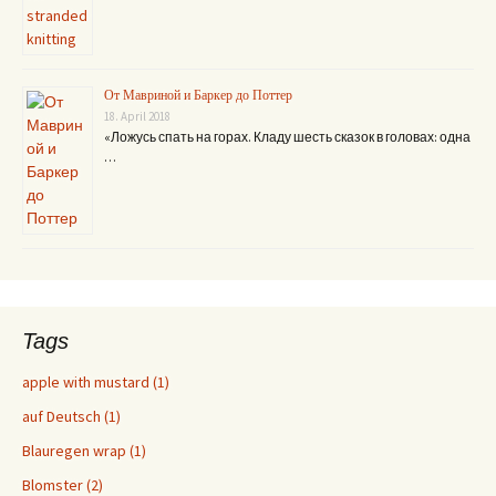
От Мавриной и Баркер до Поттер
18. April 2018
«Ложусь спать на горах. Кладу шесть сказок в головах: одна
…
Tags
apple with mustard (1)
auf Deutsch (1)
Blauregen wrap (1)
Blomster (2)