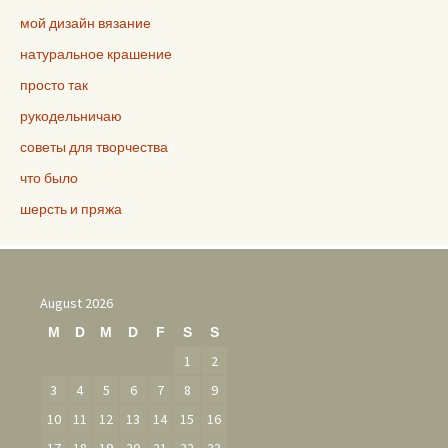
мой дизайн вязание
натуральное крашение
просто так
рукодельничаю
советы для творчества
что было
шерсть и пряжа
August 2026
M
D
M
D
F
S
S
1
2
3
4
5
6
7
8
9
10
11
12
13
14
15
16