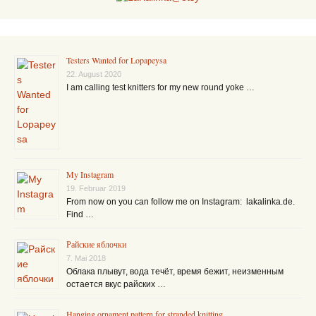
Testers Wanted for Lopapeysa
22. August 2020
I am calling test knitters for my new round yoke …
My Instagram
19. Februar 2019
From now on you can follow me on Instagram: lakalinka.de.
Find …
Райские яблочки
7. Mai 2018
Облака плывут, вода течёт, время бежит, неизменным
остается вкус райских …
Hanging ornament pattern for stranded knitting