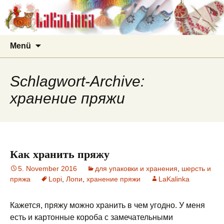
LaKalinka
Zum
Suchen
Menü
Inhalt
nach:
springen
Schlagwort-Archive:
хранение пряжи
Как хранить пряжу
5. November 2016
для упаковки и хранения
,
шерсть и
пряжа
Lopi
,
Лопи
,
хранение пряжи
LaKalinka
Кажется, пряжу можно хранить в чем угодно. У меня
есть и картонные короба с замечательными