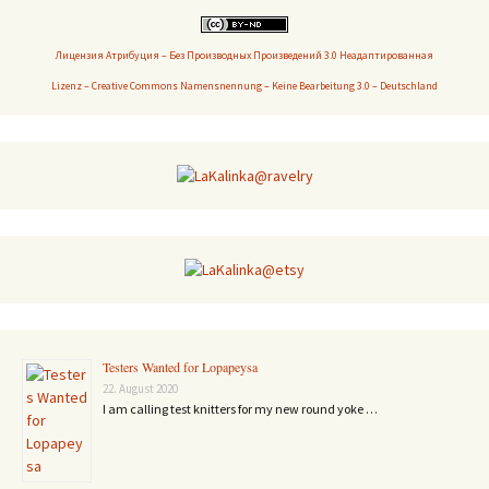
Лицензия Атрибуция – Без Производных Произведений 3.0 Неадаптированная
Lizenz – Creative Commons Namensnennung – Keine Bearbeitung 3.0 – Deutschland
Testers Wanted for Lopapeysa
22. August 2020
I am calling test knitters for my new round yoke …