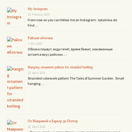
My Instagram
19. Februar 2019
From now on you can follow me on Instagram: lakalinka.de.
Find …
Райские яблочки
7. Mai 2018
Облака плывут, вода течёт, время бежит, неизменным
остается вкус райских …
Hanging ornament pattern for stranded knitting
22. April 2018
Stranded colorwork pattern The Tales of Summer Garden. Small
hanging …
От Мавриной и Баркер до Поттер
18. April 2018