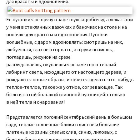
для красоты и вдохновения.
Ее пуговки я не прячу в заветную коробочку, а лежат они
у меня в стеклянных вазочках и баночках на столе и на
полочке для красоты и вдохновения. Пуговки
волшебные, с даром вдохновлять: смотришь на них,
любуешься, глаз не оторвать, а в руки возмешь,
погладишь, рисунок на срезе
разглядываешь, окунаешься незаметно в теплый
лабиринт света, исходящего от настоящего дерева, и
рождаются новые образы, и хочется сделать что-нибудь
теплое-теплое, такое же уютное, согревающее. Так
было и с этой большой сливовой пуговицей: столько
в ней тепла и очарования!
Представляется погожий сентябрьский день в большом
саду, теплые солнечные блики в листве и большие
плетеные корзины спелых слив, синих, лиловых, с
белыми бочками, с короткими веточками и еще