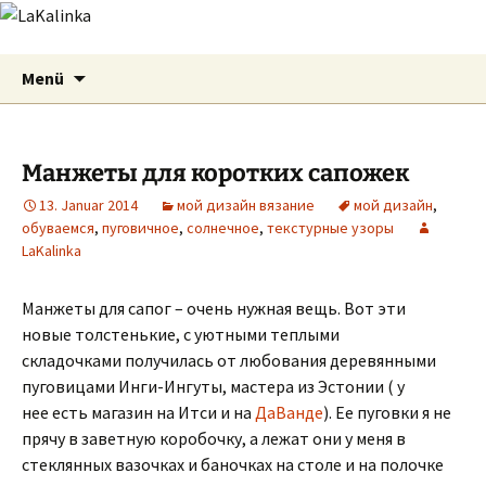
LaKalinka
Zum
Suchen
Menü
Inhalt
nach:
springen
Манжеты для коротких сапожек
13. Januar 2014
мой дизайн вязание
мой дизайн
,
обуваемся
,
пуговичное
,
солнечное
,
текстурные узоры
LaKalinka
Манжеты для сапог – очень нужная вещь. Вот эти
новые толстенькие, с уютными теплыми
складочками получилась от любования деревянными
пуговицами Инги-Ингуты, мастера из Эстонии ( у
нее есть магазин на Итси и на
ДаВанде
). Ее пуговки я не
прячу в заветную коробочку, а лежат они у меня в
стеклянных вазочках и баночках на столе и на полочке