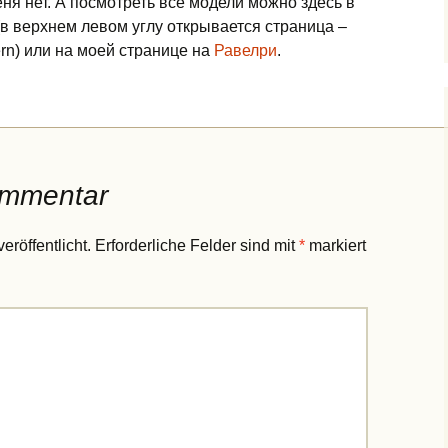
еня нет. А посмотреть все модели можно здесь в
в верхнем левом углу открывается страница –
ern) или на моей странице на
Равелри
.
ommentar
eröffentlicht.
Erforderliche Felder sind mit
*
markiert