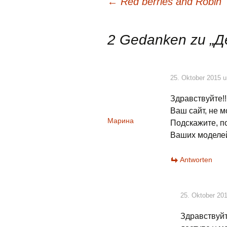
Beitragsnavigation
←
Red berries and Robin
2 Gedanken zu „
Д
25. Oktober 2015 
Здравствуйте!!
Ваш сайт, не м
Марина
Подскажите, п
Ваших моделей
Antworten
25. Oktober 20
Здравствуйт