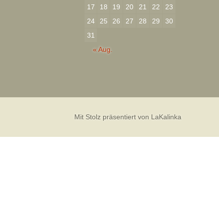
17
18
19
20
21
22
23
24
25
26
27
28
29
30
31
« Aug.
Mit Stolz präsentiert von LaKalinka