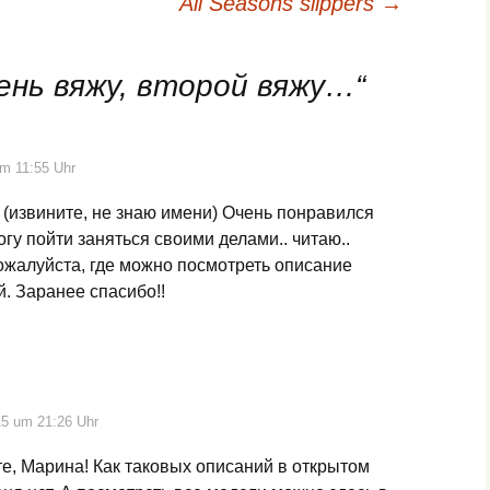
All Seasons slippers
→
ень вяжу, второй вяжу…
“
um 11:55 Uhr
 (извините, не знаю имени) Очень понравился
огу пойти заняться своими делами.. читаю..
ожалуйста, где можно посмотреть описание
. Заранее спасибо!!
15 um 21:26 Uhr
е, Марина! Как таковых описаний в открытом