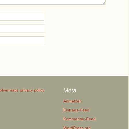
Meta
olvermaps privacy policy
Anmelden
Eintrags-Feed
Kommentar-Feed
WordPress.org