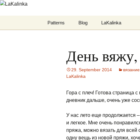
LaKalinka
Zum
Patterns
Blog
LaKalinka
Inhalt
springen
Mittens
Datenschutzerklär
День вяжу,
Hats
Felted
29. September 2014
вязание
LaKalinka
Deutsche Anleitungen
Гора с плеч! Готова страница с
дневник дальше, очень уже сос
У нас лето еще продолжается – 
и легкое. Мне очень понравил
пряжа, можно вязать для всей с
одну вещь из новой пряжи, хоч