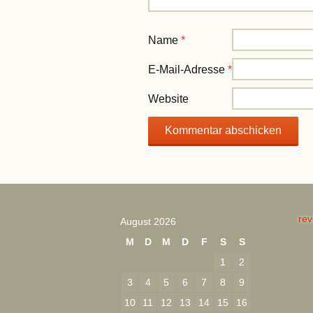
Name
*
E-Mail-Adresse
*
Website
rev
August 2026
M
D
M
D
F
S
S
1
2
3
4
5
6
7
8
9
10
11
12
13
14
15
16