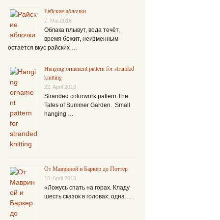
Райские яблочки
7. Mai 2018
Облака плывут, вода течёт,
время бежит, неизменным
остается вкус райских …
Hanging ornament pattern for stranded
knitting
22. April 2018
Stranded colorwork pattern The
Tales of Summer Garden. Small
hanging …
От Мавриной и Баркер до Поттер
18. April 2018
«Ложусь спать на горах. Кладу
шесть сказок в головах: одна …