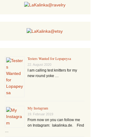
Testers Wanted for Lopapeysa
22. August 2020
I am calling test knitters for my
new round yoke …
My Instagram
19. Februar 2019
From now on you can follow me
on Instagram: lakalinka.de. Find
…