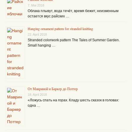
7. Mai 2018
Облака плывут, вода течёт, время бежит, неизменным
остается вкус райских …
Hanging ornament pattern for stranded knitting
22. April 2018
Stranded colorwork pattern The Tales of Summer Garden.
Small hanging …
От Мавриной и Баркер до Поттер
18. April 2018
«Ложусь спать на горах. Кладу шесть сказок в головах:
одна …