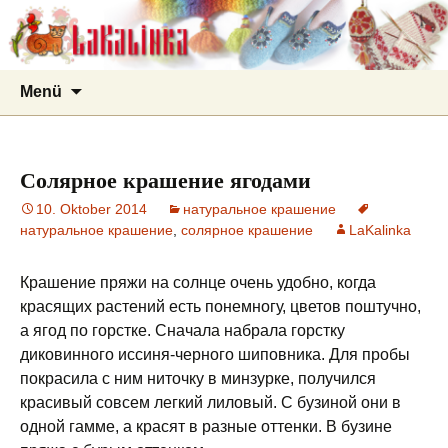
LaKalinka
Zum
Suchen
Menü
Inhalt
nach:
springen
Солярное крашение ягодами
10. Oktober 2014
натуральное крашение
натуральное крашение
,
солярное крашение
LaKalinka
Крашение пряжи на солнце очень удобно, когда
красящих растений есть понемногу, цветов поштучно,
а ягод по горстке. Сначала набрала горстку
диковинного иссиня-черного шиповника. Для пробы
покрасила с ним ниточку в минзурке, получился
красивый совсем легкий лиловый. С бузиной они в
одной гамме, а красят в разные оттенки.
В бузине