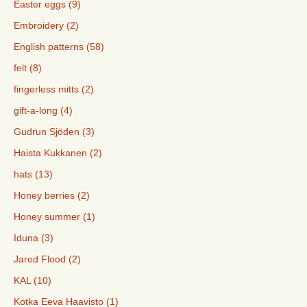
Easter eggs (9)
Embroidery (2)
English patterns (58)
felt (8)
fingerless mitts (2)
gift-a-long (4)
Gudrun Sjöden (3)
Haista Kukkanen (2)
hats (13)
Honey berries (2)
Honey summer (1)
Iduna (3)
Jared Flood (2)
KAL (10)
Kotka Eeva Haavisto (1)