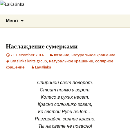
LaKalinka
Zum
Suchen
Menü
Inhalt
nach:
springen
Наслаждение сумерками
23. Dezember 2014
вязание
,
натуральное крашение
LaKalinka knits group
,
натуральное крашение
,
солярное
крашение
LaKalinka
Спиридон свет-поворот,
Стоит прямо у ворот,
Колесо в руках несет,
Красно солнышко зовет,
Ко святой Руси ведет…
Разгорайся, солнце красно,
Ты на свете не погасло!