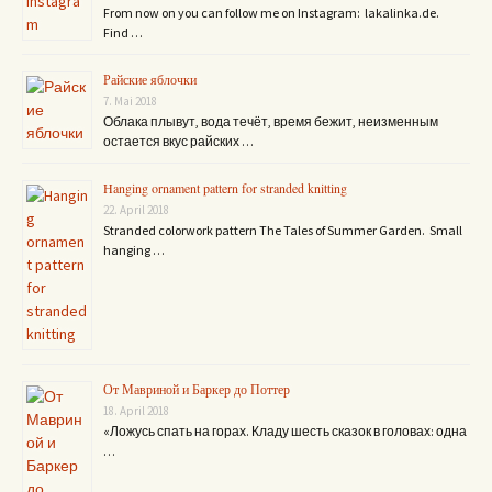
From now on you can follow me on Instagram: lakalinka.de.
Find …
Райские яблочки
7. Mai 2018
Облака плывут, вода течёт, время бежит, неизменным
остается вкус райских …
Hanging ornament pattern for stranded knitting
22. April 2018
Stranded colorwork pattern The Tales of Summer Garden. Small
hanging …
От Мавриной и Баркер до Поттер
18. April 2018
«Ложусь спать на горах. Кладу шесть сказок в головах: одна
…