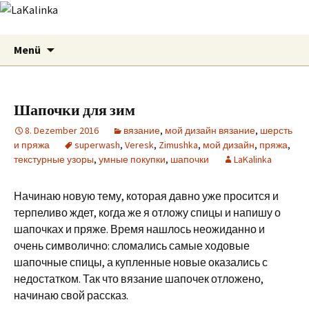
LaKalinka
Zum
Suchen
Menü
Inhalt
nach:
springen
Шапочки для зим
8. Dezember 2016
вязание
,
мой дизайн вязание
,
шерсть
и пряжа
superwash
,
Veresk
,
Zimushka
,
мой дизайн
,
пряжа
,
текстурные узоры
,
умные покупки
,
шапочки
LaKalinka
Начинаю новую тему, которая давно уже просится и
терпеливо ждет, когда же я отложу спицы и напишу о
шапочках и пряже. Время нашлось неожиданно и
очень символично: сломались самые ходовые
шапочные спицы, а купленные новые оказались с
недостатком. Так что вязание шапочек отложено,
начинаю свой рассказ.