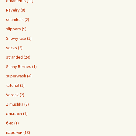
ornaments (11)
Ravelry (8)
seamless (2)
slippers (9)
Snowy tale (1)
socks (2)
stranded (24)
Sunny Berries (1)
superwash (4)
tutorial (1)
Veresk (2)
Zimushka (3)
альпака (1)
био (1)
варежки (13)