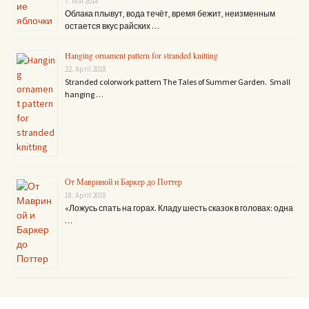
7. Mai 2018
Облака плывут, вода течёт, время бежит, неизменным
остается вкус райских …
Hanging ornament pattern for stranded knitting
22. April 2018
Stranded colorwork pattern The Tales of Summer Garden. Small
hanging …
От Мавриной и Баркер до Поттер
18. April 2018
«Ложусь спать на горах. Кладу шесть сказок в головах: одна
…