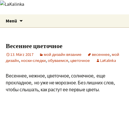
LaKalinka
Zum
Suchen
Menü
Inhalt
nach:
springen
Весеннее цветочное
13. März 2017
мой дизайн вязание
весеннее
,
мой
дизайн
,
носки-следки
,
обуваемся
,
цветочное
LaKalinka
Весеннее, нежное, цветочное, солнечное, еще
прохладное, но уже не морозное. Без лишних слов,
чтобы слышать, как растут ее первые цветы.