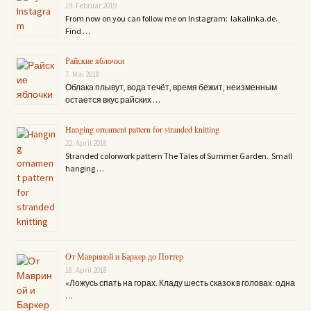
19. Februar 2019
From now on you can follow me on Instagram: lakalinka.de.
Find …
Райские яблочки
7. Mai 2018
Облака плывут, вода течёт, время бежит, неизменным
остается вкус райских …
Hanging ornament pattern for stranded knitting
22. April 2018
Stranded colorwork pattern The Tales of Summer Garden. Small
hanging …
От Мавриной и Баркер до Поттер
18. April 2018
«Ложусь спать на горах. Кладу шесть сказок в головах: одна
…