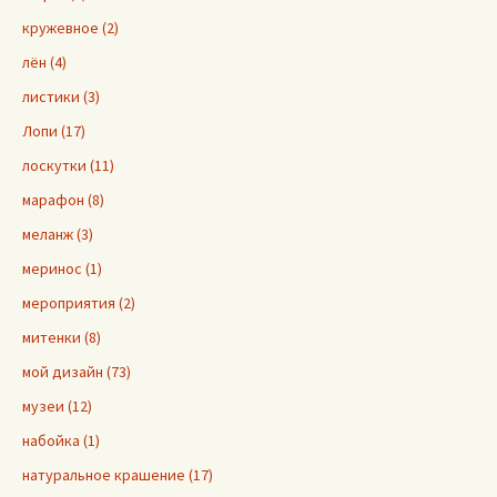
кружевное (2)
лён (4)
листики (3)
Лопи (17)
лоскутки (11)
марафон (8)
меланж (3)
меринос (1)
мероприятия (2)
митенки (8)
мой дизайн (73)
музеи (12)
набойка (1)
натуральное крашение (17)