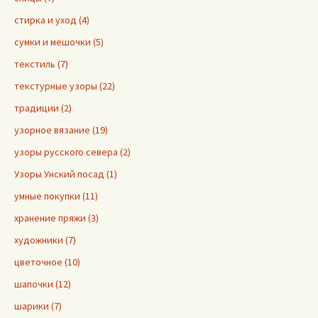
стирка и уход (4)
сумки и мешочки (5)
текстиль (7)
текстурные узоры (22)
традиции (2)
узорное вязание (19)
узоры русского севера (2)
Узоры Унский посад (1)
умные покупки (11)
хранение пряжи (3)
художники (7)
цветочное (10)
шапочки (12)
шарики (7)