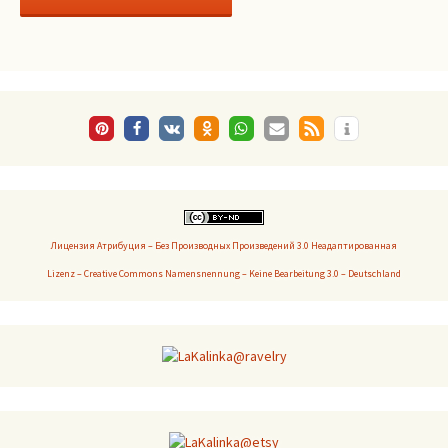
Лицензия Атрибуция – Без Производных Произведений 3.0 Неадаптированная
Lizenz – Creative Commons Namensnennung – Keine Bearbeitung 3.0 – Deutschland