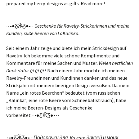
prepared my berry-designs as gifts. Read more!
·٠•●Ƹ̴Ӂ̴Ʒ●•٠·
Geschenke für Ravelry-Strickerinnen und meine
Kunden, süße Beeren von LaKalinka.
Seit einem Jahr zeige und biete ich mein Strickdesign auf
Ravelry. Ich bekomme viele schöne Komplimente und
Kommentare für meine Sachen und Muster.
Vielen herzlichen
Dank dafür ღ ღ ღ !
Nach einem Jahr möchte ich meinen
Ravelry-Freundinnen und Kundinnen danken und das neue
Strickjahr mit meinem beerigen Design versüßen. Da mein
Name „ein rotes Beerchen“ bedeutet (vom russischen
„Kalinka“, eine rote Beere vom Schneeballstrauch), habe
ich meine Beeren-Designs als Geschenke
vorbereitet.٠•●Ƹ̴Ӂ̴Ʒ●•٠·
٠•●Ƹ̴Ӂ̴Ʒ●•٠·
Подарочки для Ravelry-друзей и моих