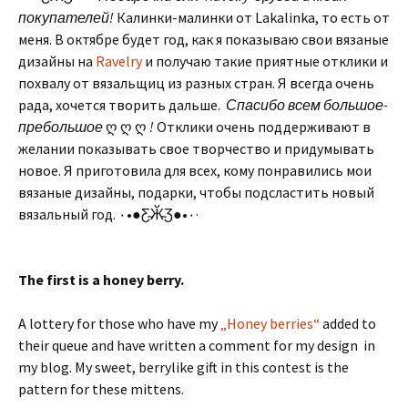
покупателей!
Калинки-малинки от Lakalinka, то есть от
меня. В октябре будет год, как я показываю свои вязаные
дизайны на
Ravelry
и получаю такие приятные отклики и
похвалу от вязальщиц из разных стран. Я всегда очень
рада, хочется творить дальше.
Спасибо всем большое-
пребольшое
ღ ღ ღ
!
Отклики очень поддерживают в
желании показывать свое творчество и придумывать
новое. Я приготовила для всех, кому понравились мои
вязаные дизайны, подарки, чтобы подсластить новый
вязальный год. ٠•●Ƹ̴Ӂ̴Ʒ●•٠·
The first is a honey berry.
A lottery for those who have my
„Honey berries“
added to
their queue and have written a comment for my design in
my blog. My sweet, berrylike gift in this contest is the
pattern for these mittens.