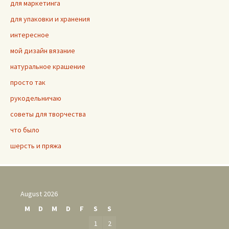
для маркетинга
для упаковки и хранения
интересное
мой дизайн вязание
натуральное крашение
просто так
рукодельничаю
советы для творчества
что было
шерсть и пряжа
August 2026
M
D
M
D
F
S
S
1
2