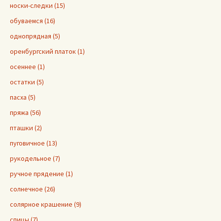
носки-следки (15)
обуваемся (16)
однопрядная (5)
оренбургский платок (1)
осеннее (1)
остатки (5)
пасха (5)
пряжа (56)
пташки (2)
пуговичное (13)
рукодельное (7)
ручное прядение (1)
солнечное (26)
солярное крашение (9)
спицы (7)