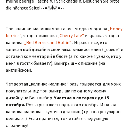
meine beerige Tasche für Stricknadeln. Besuchen Sie bitte
die nächste Seite!٠•●Ƹ̴Ӂ̴Ʒ●•٠·
Три калинки-малинки мои такие: ягодка медовая
„Honey
berries“
, ягодка-вишенка
„Cherry Tale“
и красная ягодка-
калинка
„Red Berries and Robin“
. Играют все, кто
записал мой дизайн в свои вязальные хотелки / „queue“ и
оставил комментарий в блоге (а то как же я узнаю, кто у
меня в гостях бывает?). Выигрыш – описание (на
английском).
Четвертая „калинка-малинка“ разыгрывается для моих
покупательниц: три выигрыша по одному моему
дизайну на Ваш выбор.
Участие в лотереях до 15
октября.
Розыгрыш шестнадцатого октября. И пятая
калинка-малинка – сумочка для спиц (тут она регулярно
мелькает). Если нравится, то читайте следующую
страничку!