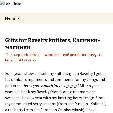
LaKalinka
Zum
Suchen
Menü
Inhalt
nach:
springen
Gifts for Ravelry knitters, Калинки-
малинки
14. September 2012
вязание
,
мой дизайн вязание
,
что
было
LaKalinka
For a year I show and sell my knit design on Ravelry. I get a
lot of nice compliments and comments for my things and
patterns.
Thank you so much for this
ღ ღ ღ
!
After a year, I
want to thank my Ravelry friends and customers and
sweeten the new year with my knitting berry design.
Since
my name „a red berry“ means (from the Russian „Kalinka“,
a red berry from the European Cranberrybush), I have