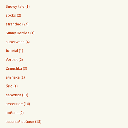
Snowy tale (1)
socks (2)
stranded (24)
Sunny Berries (1)
superwash (4)
tutorial (1)
Veresk (2)
Zimushka (3)
альпака (1)
био (1)
варежки (13)
весеннее (16)
войлок (2)
вязаный войлок (15)