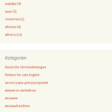
шарфы (4)
шью (2)
этикетки (1)
яблоки (4)
яйчата (12)
Kategorien
Deutsche Strickanleitungen
Pattern for sale English
аксессуары для рукоделия
вяжем по-английски
вязание
вязаный войлок