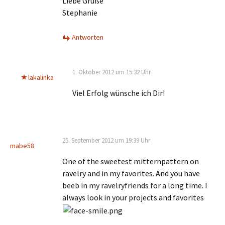
Liebe Grüße
Stephanie
Antworten
1. Oktober 2012 um 15:32 Uhr
lakalinka
Viel Erfolg wünsche ich Dir!
25. September 2012 um 19:39 Uhr
mabe58
One of the sweetest mitternpattern on
ravelry and in my favorites. And you have
beeb in my ravelryfriends for a long time. I
always look in your projects and favorites