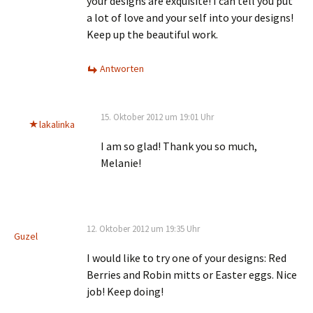
your designs are exquisite! I can tell you put
a lot of love and your self into your designs!
Keep up the beautiful work.
Antworten
15. Oktober 2012 um 19:01 Uhr
lakalinka
I am so glad! Thank you so much,
Melanie!
12. Oktober 2012 um 19:35 Uhr
Guzel
I would like to try one of your designs: Red
Berries and Robin mitts or Easter eggs. Nice
job! Keep doing!