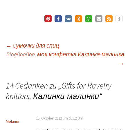
Beitragsnavigation
←
Cумочки для спиц
BlogBonBon, моя конфетка Калинка-малинка
→
14 Gedanken zu „
Gifts for Ravelry
knitters, Калинки-малинки
“
15. Oktober 2012 um 05:12 Uhr
Melanie