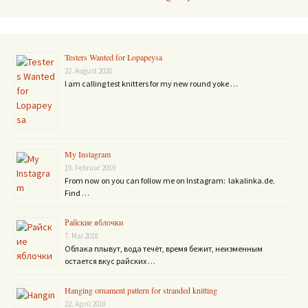
Testers Wanted for Lopapeysa
22. August 2020
I am calling test knitters for my new round yoke …
My Instagram
19. Februar 2019
From now on you can follow me on Instagram: lakalinka.de.
Find …
Райские яблочки
7. Mai 2018
Облака плывут, вода течёт, время бежит, неизменным
остается вкус райских …
Hanging ornament pattern for stranded knitting
22. April 2018