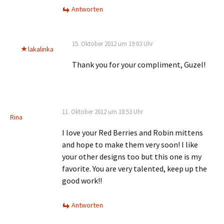
Antworten
15. Oktober 2012 um 19:03 Uhr
lakalinka
Thank you for your compliment, Guzel!
11. Oktober 2012 um 18:53 Uhr
Rina
I love your Red Berries and Robin mittens
and hope to make them very soon! I like
your other designs too but this one is my
favorite. You are very talented, keep up the
good work!!
Antworten