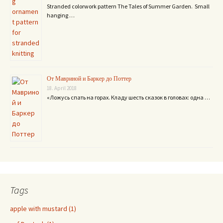
Stranded colorwork pattern The Tales of Summer Garden. Small
hanging …
От Мавриной и Баркер до Поттер
18. April 2018
«Ложусь спать на горах. Кладу шесть сказок в головах: одна …
Tags
apple with mustard (1)