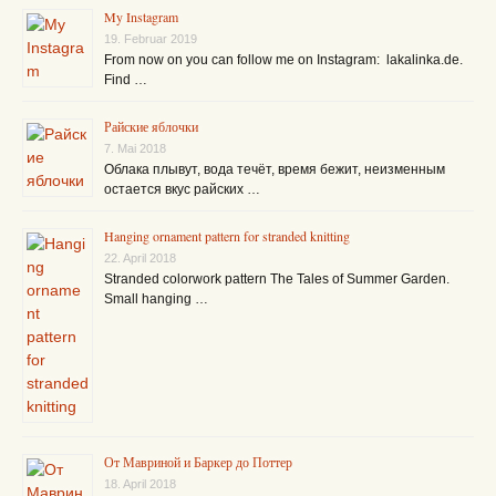
My Instagram
19. Februar 2019
From now on you can follow me on Instagram: lakalinka.de.
Find …
Райские яблочки
7. Mai 2018
Облака плывут, вода течёт, время бежит, неизменным
остается вкус райских …
Hanging ornament pattern for stranded knitting
22. April 2018
Stranded colorwork pattern The Tales of Summer Garden.
Small hanging …
От Мавриной и Баркер до Поттер
18. April 2018