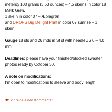
meters)/ 100 grams (3.53 ounces) – 4,5 skeins in color 18
Mørk Grøn,
1 skein in color 07 – Æblegrøn
and
DROPS Big Delight Print
in color 07 sunrise – 1
skein.
Gauge
18 sts and 26 rnds in St st with needleUS 6 – 4.0
mm
Deadlines:
please have your finished/blocked sweater
photos ready by October 30.
A note on modifications:
I’m open to modifications to sleeve and body length.
Schreibe einen Kommentar