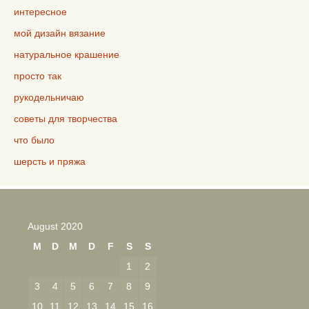
интересное
мой дизайн вязание
натуральное крашение
просто так
рукодельничаю
советы для творчества
что было
шерсть и пряжа
August 2020
M
D
M
D
F
S
S
1
2
3
4
5
6
7
8
9
10
11
12
13
14
15
16