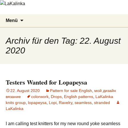
LaKalinka
Zum
Suchen
Menü
Inhalt
nach:
springen
Archiv für den Tag: 22. August
2020
Testers Wanted for Lopapeysa
22. August 2020
Pattern for sale English
,
мой дизайн
вязание
colorwork
,
Drops
,
English patterns
,
LaKalinka
knits group
,
lopapeysa
,
Lopi
,
Ravelry
,
seamless
,
stranded
LaKalinka
I am calling test knitters for my new round yoke seamless