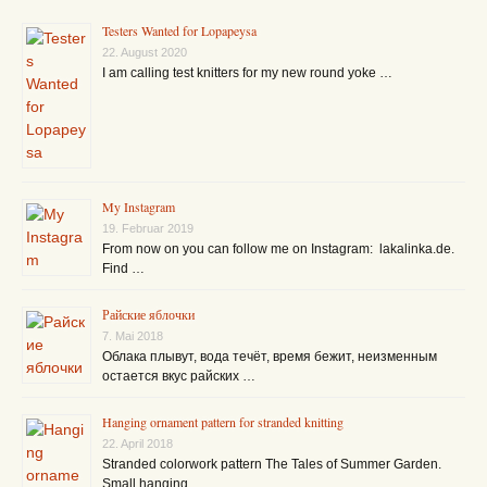
Testers Wanted for Lopapeysa
22. August 2020
I am calling test knitters for my new round yoke …
My Instagram
19. Februar 2019
From now on you can follow me on Instagram: lakalinka.de.
Find …
Райские яблочки
7. Mai 2018
Облака плывут, вода течёт, время бежит, неизменным
остается вкус райских …
Hanging ornament pattern for stranded knitting
22. April 2018
Stranded colorwork pattern The Tales of Summer Garden.
Small hanging …