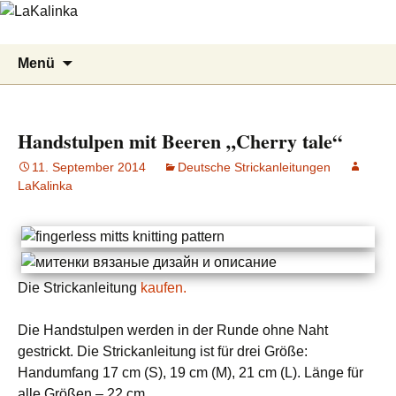
LaKalinka
Zum
Suchen
Menü
Inhalt
nach:
springen
Handstulpen mit Beeren „Cherry tale“
11. September 2014
Deutsche Strickanleitungen
LaKalinka
Die Strickanleitung
kaufen.
Die Handstulpen werden in der Runde ohne Naht
gestrickt. Die Strickanleitung ist für drei Größe:
Handumfang 17 cm (S), 19 cm (M), 21 cm (L).
Länge für
alle Größen – 22 cm.